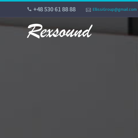
+48 530 61 88 88
EllissiGroup@gmail.com