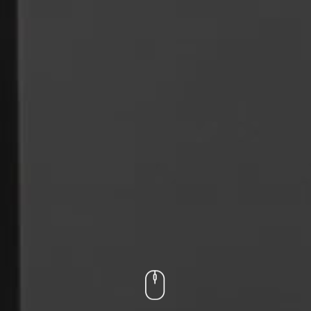
Opracowanie , produkcja i sprzedaż
panele akustyczne
Rexsound do sufitów i ścian
PANELE DŹWIĘKOCHŁONNE
Oficjalny przedstawiciel